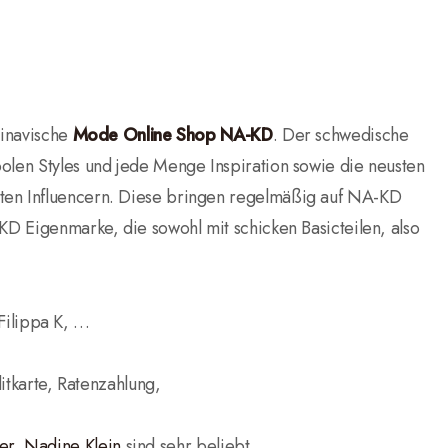
dinavische
Mode Online Shop NA-KD
. Der schwedische
oolen Styles und jede Menge Inspiration sowie die neusten
nten Influencern. Diese bringen regelmäßig auf NA-KD
-KD Eigenmarke, die sowohl mit schicken Basicteilen, also
 Filippa K, …
itkarte, Ratenzahlung,
er
,
Nadine Klein
sind sehr beliebt