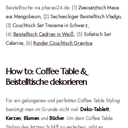
Beistelltische via pharao24.de: (1)
Zweisatztisch Mexa
aus Mangobaum
, (2)
Sechseckiger Beistelltisch Vladgo
,
(3)
Couchtisch Set Tresema in Schwarz
,
(4)
Beistelltisch Cadrian in Weiß
, (5)
Sofatisch Set
Calarina
, (6)
Runder Couchtisch Gravitoa
How to: Coffee Table &
Beistelltische dekorieren
Für ein gelungenes und perfektes Coffee Table Styling
benötigt man im Grunde nicht viel:
Deko-Tablett
,
Kerzen
,
Blumen
und
Bücher
. Um dem Coffee Table
Styling den letzten Schliff zu verleihen, gibt es